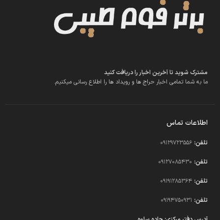
مشترک شوید تا آخرین اخبار را دریافت کنید
ما به شما تمامی اخبار حراج ها و رویداد ها را اطلاع رسانی میکنیم.
اطلاعات تماس
تلفن:
09129723556
تلفن:
09127085430
تلفن:
09191285364
تلفن:
09194750931​
آدرس دفتر مرکزی: جاده ساوه