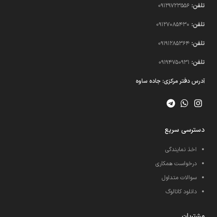
تلفن:
09129723556
تلفن:
09127085430
تلفن:
09191285364
تلفن:
09194750931​
آدرس دفتر مرکزی: جاده ساوه
دسترسی سریع
اخذ نمایندگی
درخواست همکاری
سوالات متداول
دانلود کاتالوگ
مشتریان