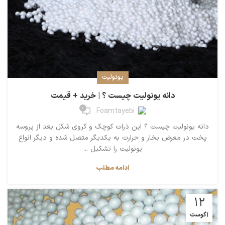
یونولیت
دانه یونولیت چیست ؟ | خرید + قیمت
0
Foamtayebi
دانه یونولیت چیست ؟ این ذرات کوچک و کروی شکل بعد از پروسه
پخت در معرض بخار و حرارت به یکدیگر متصل شده و دیگر انواع
یونولیت را تشکیل ...
ادامه مطلب
12
آگوست