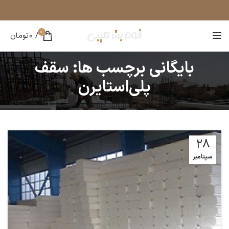
0
/
0
تومان
بایگانی برچسب ها: سقف
پلی‌استایرن
28
سپتامبر