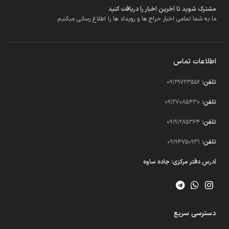
مشترک شوید تا آخرین اخبار را دریافت کنید
ما به شما تمامی اخبار حراج ها و رویداد ها را اطلاع رسانی میکنیم.
اطلاعات تماس
تلفن:
09129723556
تلفن:
09127085430
تلفن:
09191285364
تلفن:
09194750931​
آدرس دفتر مرکزی: جاده ساوه
دسترسی سریع