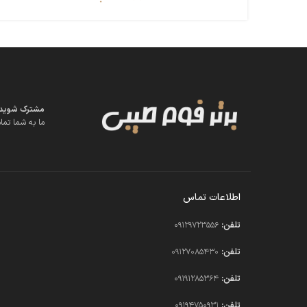
مشترک شوید تا
ما به شما تمام
اطلاعات تماس
تلفن:
09129723556
تلفن:
09127085430
تلفن:
09191285364
تلفن:
09194750931​