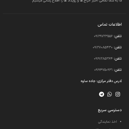
ما به شما تمامی اخبار حراج ها و رویداد ها را اطلاع رسانی میکنیم.
اطلاعات تماس
تلفن:
09129723556
تلفن:
09127085430
تلفن:
09191285364
تلفن:
09194750931​
آدرس دفتر مرکزی: جاده ساوه
دسترسی سریع
اخذ نمایندگی