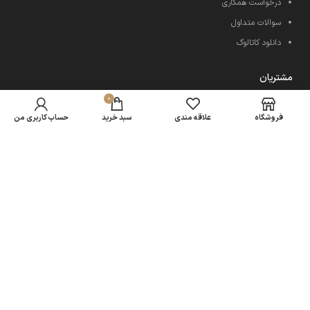
درخواست همکاری
سوالات متداول
دانلود کاتالوگ
مشتریان
0
باشگاه مشتریان
فروشگاه
علاقه مندی
سبد خرید
حساب کاربری من
کارت هدیه
قوانین و سیاست ها
رویه ارسال کالا
کلیه حقوق این سایت برای برتر فوم طیبی محفوظ می باشد. 2023©
طراحی سایت با ❤️ توسط
همسو