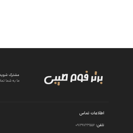
مشترک شوید تا
ما به شما تمام
اطلاعات تماس
تلفن:
09129723556