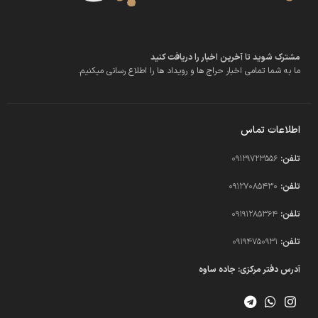
مشترک شوید تا آخرین اخبار را دریافت کنید
ما به شما تمامی اخبار حراج ها و رویداد ها را اطلاع رسانی میکنیم.
اطلاعات تماس
تلفن:
09129723556
تلفن:
09127085430
تلفن:
09191285364
تلفن:
09194750931​
آدرس دفتر مرکزی: جاده ساوه