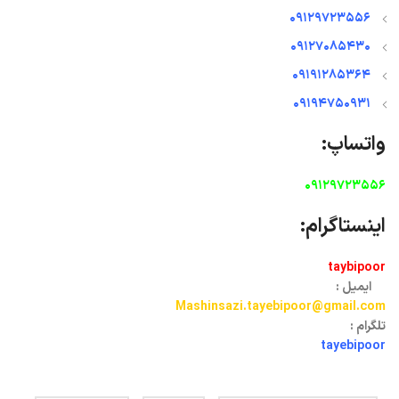
09129723556
09127085430
09191285364
09194750931
واتساپ:
09129723556
اینستاگرام:
taybipoor
ایمیل :
Mashinsazi.tayebipoor@gmail.com
تلگرام :
tayebipoor