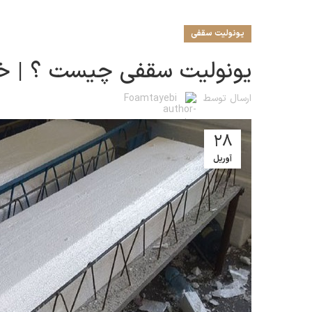
یونولیت سقفی
یونولیت سقفی چیست ؟ | خری
ارسال توسط
Foamtayebi
28
آوریل