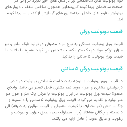
فوم یونولیت های ساختمانی نیز در سال های اخیر کاربرد فراوانی در
صنعت ساختمان پیدا کرده کاربردهایی همچون ساختن سقف ، دیوار های
یونولیتی، فوم های داخل تیغه،عایق های گرمایش از کف و … پیدا کرده
اند.
قیمت یونولیت ورقی
قیمت ورق یونولیت بستگی به نوع مواد مصرفی در تولید بلوک مادر و نیز
میزان تراکم مواد در یک متر مکعب مشخص می گردد. همراه ما باشید تا
قیمت ورق یونولیت 5 سانتی را بدانید.
قیمت یونولیت ورقی 5 سانتی
در قیمت ورق یونولیت با توجه به ضخامت 5 سانتی یونولیت در عرض
درخواستی مشتری و طول مورد نظر مشتری قابل تغییر می باشد. ولیکن
معمولا قیمت ورق یونولیت در ایران یونولیت با عرض یک متر و طول دو
متر تولید و تقدیم می گردد. قیمت ورق یونولیت 5 سانتی با دانسیته و
چگالی شش (در مصارف با کیفیت معمولی و قیمت مرقون به صرفه) الی
دانسیته و چگالی هشتاد (برای مصارف خاص عایق حرارت و برودت و
رطوبت و عایق صوت ) قابل ارایه می باشد.