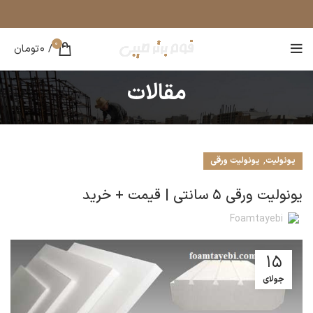
0
/
0
تومان
مقالات
,
یونولیت
یونولیت ورقی
یونولیت ورقی 5 سانتی | قیمت + خرید
Foamtayebi
15
جولای