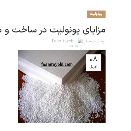
یونولیت
مزایای یونولیت در ساخت ‌و س
ارسال توسط
Foamtayebi
08
آوریل