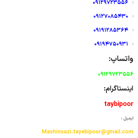
09129723556
09127085430
09191285364
09194750931
واتساپ:
09129723556
اینستاگرام:
taybipoor
ایمیل :
Mashinsazi.tayebipoor@gmail.com