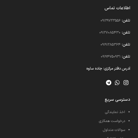
اطلاعات تماس
تلفن:
09129723556
تلفن:
09127085430
تلفن:
09191285364
تلفن:
09194750931​
آدرس دفتر مرکزی: جاده ساوه
دسترسی سریع
اخذ نمایندگی
درخواست همکاری
سوالات متداول