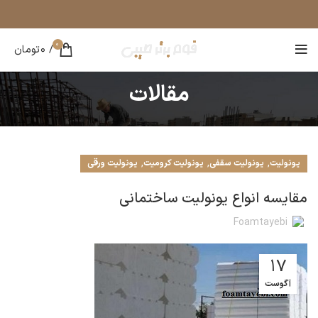
0
/
0
تومان
مقالات
,
,
,
یونولیت
یونولیت سقفی
یونولیت کرومیت
یونولیت ورقی
مقایسه انواع یونولیت ساختمانی
Foamtayebi
17
آگوست